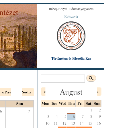
Babeș-Bolyai Tudományegyetem
ntézet
Kolozsvár
Károly által készített színezett litográfiából.
Történelem és Filozófia Kar
Search
Search form
August
«
»
« Prev
Next »
Mon
Tue
Wed
Thu
Fri
Sat
Sun
Sun
1
2
6
7
3
4
5
7
8
9
6
10
11
12
13
14
15
16