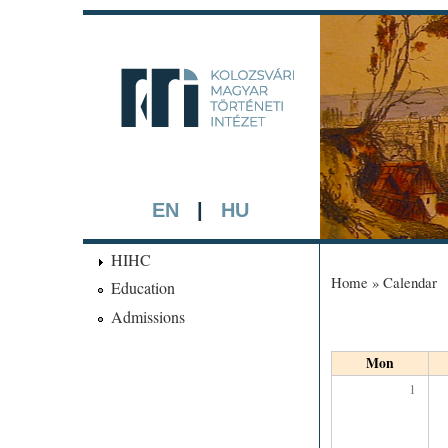
kmti.hip
A háttérben rész
EN
|
HU
HIHC
Home
»
Calendar
Education
You are here
Admissions
Mon
1