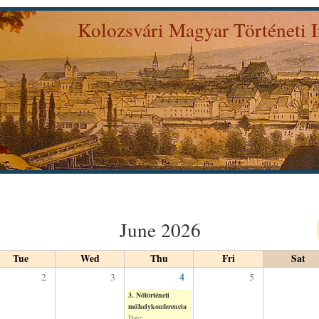
Skip to
Kolozsvári Magyar Történeti I
main
hi.ubbcluj.ro
content
let a "Kolozsvár (a Fellegvárból)". című, 1843-ban Szatmáry Pap 
June 2026
Tue
Wed
Thu
Fri
Sat
4
2
3
5
3. Nőtörténeti
műhelykonferencia
Date: