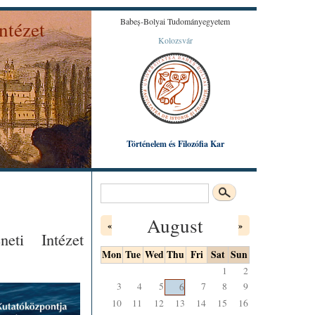
Babeș-Bolyai Tudományegyetem
ntézet
Kolozsvár
Károly által készített színezett litográfiából.
Történelem és Filozófia Kar
Search
Search form
August
«
»
eti Intézet
Mon
Tue
Wed
Thu
Fri
Sat
Sun
1
2
3
4
5
7
8
9
6
10
11
12
13
14
15
16