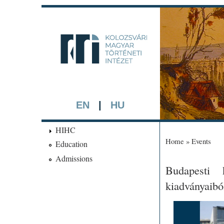
kmti.hip
A háttérben rész
EN
|
HU
HIHC
Home
»
Events
Education
You are here
Admissions
Budapesti 
kiadványaibó