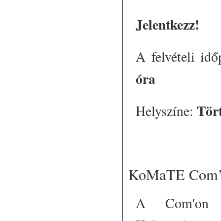
Jelentkezz!
A felvételi id
óra
Tört
Helyszíne:
KoMaTE Com’on
A Com'on 