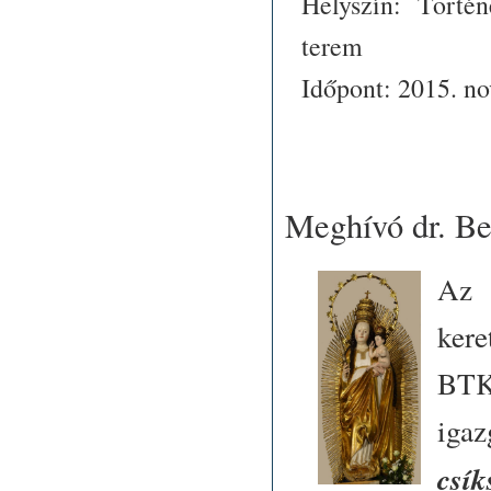
Helyszín: Történ
terem
Időpont: 2015. nov
Meghívó dr. Be
A
kere
BT
igaz
csí