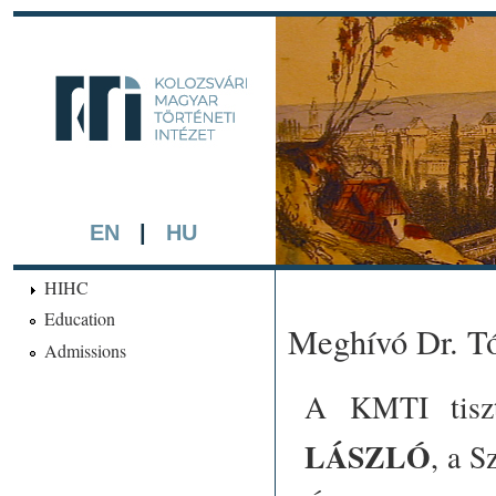
Skip 
main
kmti.hiphi.ub
cont
A háttérben részlet a "Kol
készített színezett litográf
EN
|
HU
HIHC
Education
Meghívó Dr. Tó
Admissions
A KMTI tiszt
LÁSZLÓ
, a 