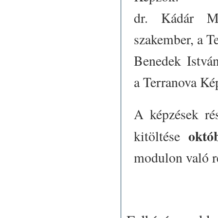
dr. Kádár M
szakember, a T
Benedek Istvá
a Terranova Ké
A képzések rés
októ
kitöltése
modulon való ré