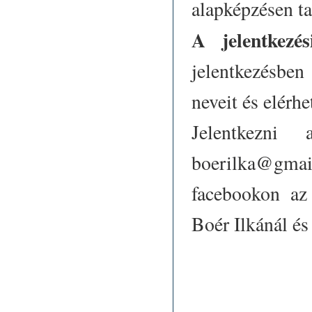
alapképzésen t
A jelentkezé
jelentkezésben
neveit és elérh
Jelentkezni
boerilka@gmai
facebookon az
Boér Ilkánál és