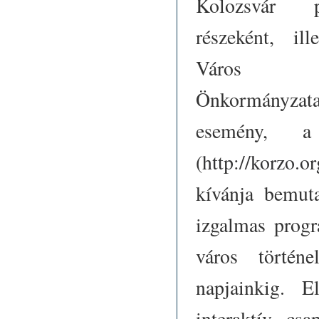
Kolozsvár pr
részeként, ill
Város
Önkormányzata 
esemény, a 
(
http://korzo.or
kívánja bemut
izgalmas progr
város történ
napjainkig. E
interaktív csa