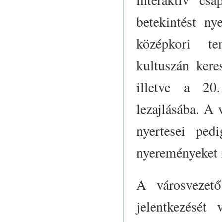
betekintést n
középkori te
kultuszán kere
illetve a 20.
lezajlásába. A 
nyertesei ped
nyereményeket 
A városvezet
jelentkezését