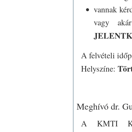
vannak kérdé
vagy akár
JELENTK
A felvételi idő
Tört
Helyszíne:
Meghívó dr. Gu
A KMTI Közé