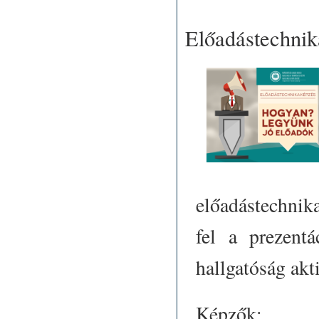
Előadástechnik
előadástechni
fel a prezentá
hallgatóság
Képzők: