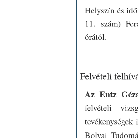
Helyszín és idő
11. szám) Fer
órától.
Felvételi felh
Az Entz Gé
felvételi viz
tevékenységek i
Bolyai Tudom