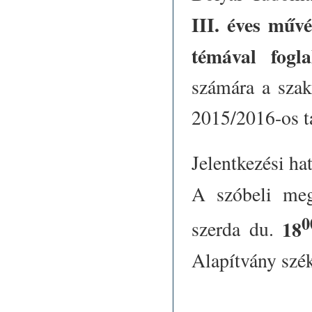
III. éves művé
témával fogl
számára a szak
2015/2016-os t
Jelentkezési ha
A szóbeli meg
0
18
szerda du.
Alapítvány szé