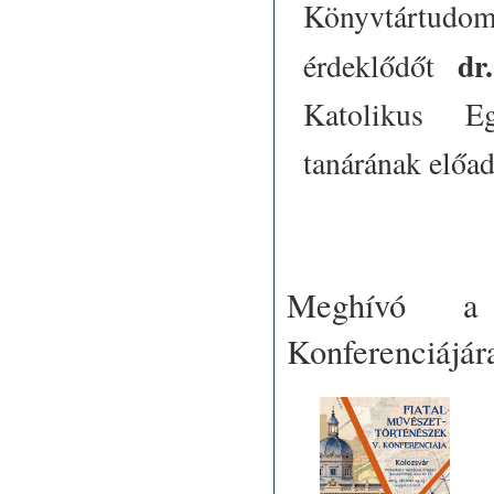
Könyvtártudom
dr
érdeklődőt
Katolikus E
tanárának előad
Meghívó a 
Konferenciájár