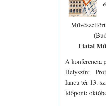
é
Művészettör
(Bud
Fiatal Mű
A konferencia 
Helyszín: Pro
Iancu tér 13. sz
Időpont: októbe