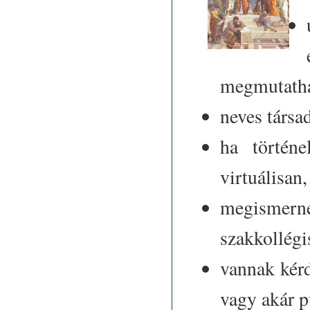
megmutatha
neves társa
ha történe
virtuálisan
megismer
szakkollégi
vannak kérdé
vagy akár p