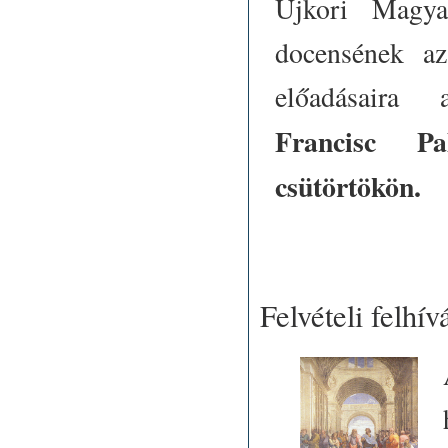
Újkori Magyar
docensének a
előadásaira a
Francisc Pa
csütörtökön.
Felvételi felh