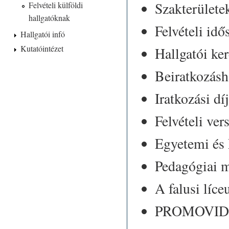
Szakterülete
Felvételi külföldi
hallgatóknak
Felvételi idő
Hallgatói infó
Kutatóintézet
Hallgatói ke
Beiratkozásh
Iratkozási dí
Felvételi ve
Egyetemi és 
Pedagógiai m
A falusi líce
PROMOVI