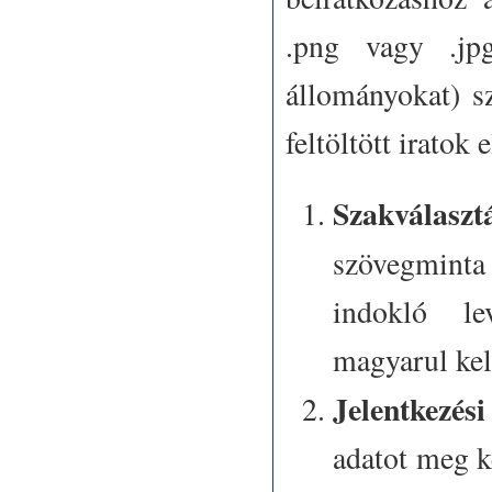
.png vagy .j
állományokat) sz
feltöltött iratok
Szakválasz
szövegminta
indokló le
magyarul kel
Jelentkezési
adatot meg ke