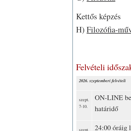
Kettős képzés
H)
Filozófia-műv
Felvételi idősza
2026. szeptemberi felvételi
ON-LINE bei
szept.
7-10.
határidő
24:00 óráig 
szept.