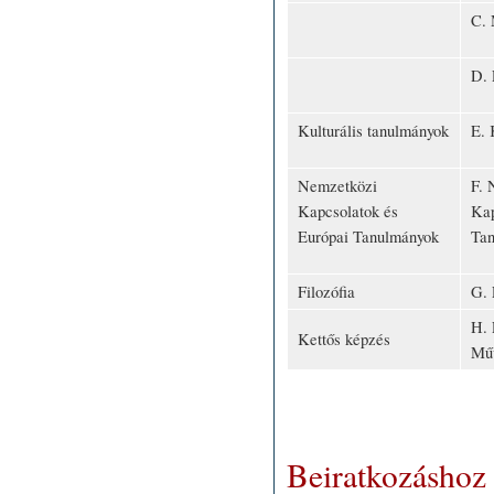
C. 
D. 
Kulturális tanulmányok
E. 
Nemzetközi
F. 
Kapcsolatok és
Kap
Európai Tanulmányok
Ta
Filozófia
G. 
H. 
Kettős képzés
Műv
Beiratkozáshoz 