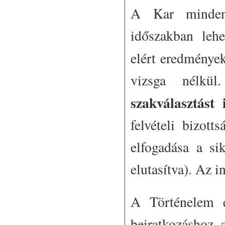
A Kar minden s
időszakban lehe
elért eredménye
vizsga nélkül
szakválasztást
felvételi bizott
elfogadása a sik
elutasítva). Az 
A Történelem é
beiratkozáshoz 