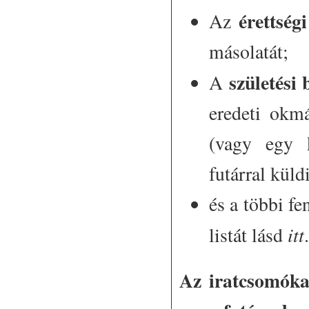
érettség
Az
másolatát;
születési 
A
eredeti okm
(vagy egy k
futárral küldi
és a többi fe
itt
listát lásd
Az iratcsomóka