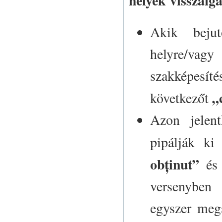
helyek visszaiga
Akik bejut
helyre/va
szakképesít
„
következőt
Azon jelent
pipálják ki
obținut”
és
versenyben
egyszer megs