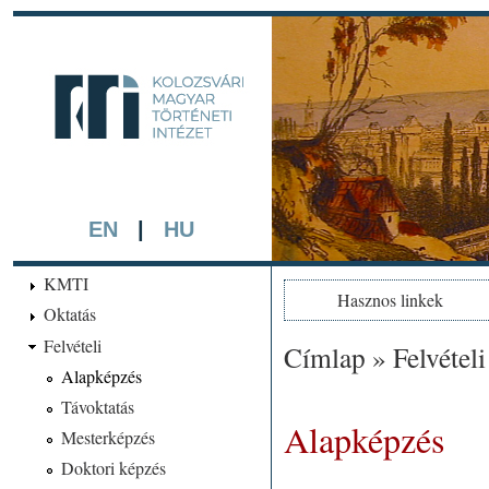
Ugrá
tarta
kmti.hiphi.ub
A háttérben részlet a "Kol
készített színezett litográf
EN
|
HU
KMTI
Hasznos linkek
Oktatás
Felvételi
Címlap
»
Felvételi
Jelenlegi hely
Alapképzés
Távoktatás
Alapképzés
Mesterképzés
Doktori képzés