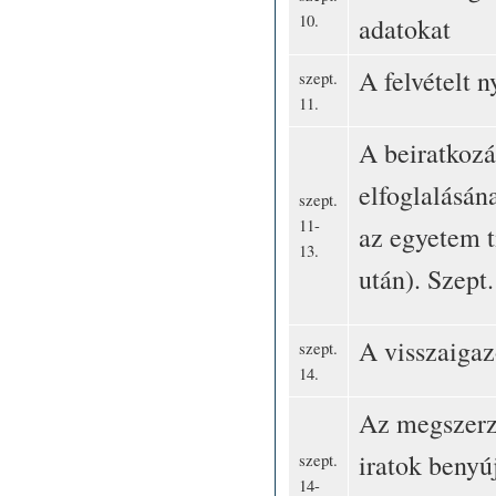
10.
adatokat
A felvételt n
szept.
11.
A beiratkozá
elfoglalásán
szept.
11-
az egyetem t
13.
után). Szept
A visszaigaz
szept.
14.
Az megszerz
iratok benyú
szept.
14-