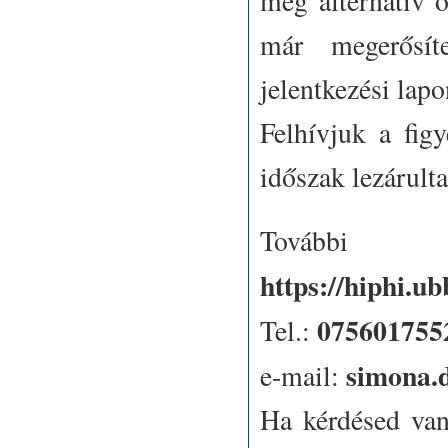
meg alternatív o
már megerősíte
jelentkezési lapo
Felhívjuk a fig
időszak lezárult
Továb
https://hiphi.ub
075
601755
Tel.:
simona.
e-mail:
Ha kérdésed van,