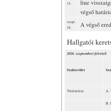
line visszai
15.
végső határi
szept.
A végső ere
16.
Hallgatói ker
2026. szeptemberi felvételi
Szakterület
Sza
Történelem
A. 
B. 