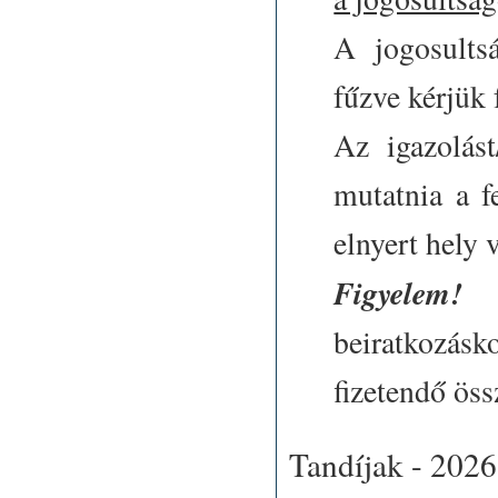
A jogosultsá
fűzve kérjük f
Az igazolást
mutatnia a fe
elnyert hely 
Figyelem!
beiratkozásk
fizetendő öss
Tandíjak - 2026