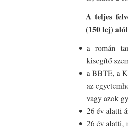
A teljes fel
(150 lej) al
a román tan
kisegítő sze
a BBTE, a K
az egyetemhe
vagy azok g
26 év alatti 
26 év alatti,