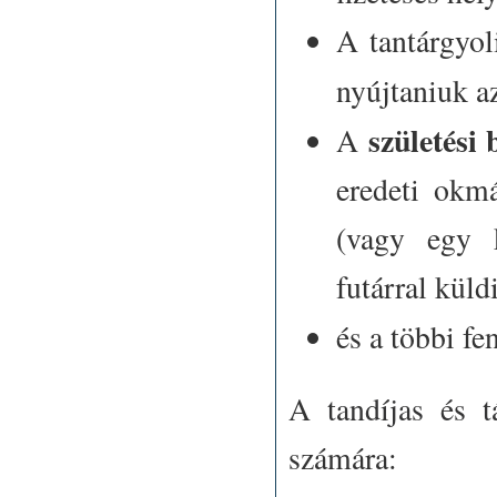
A tantárgyol
nyújtaniuk 
születési 
A
eredeti okm
(vagy egy k
futárral küldi
és a többi fe
A
tandíjas és t
számára: