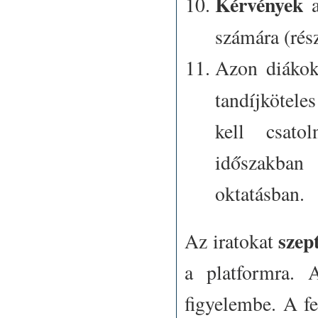
Kérvények
számára (rés
Azon diákok
tandíjkötele
kell csato
időszakba
oktatásban.
szept
Az iratokat
a
platformra
. A
figyelembe. A fe