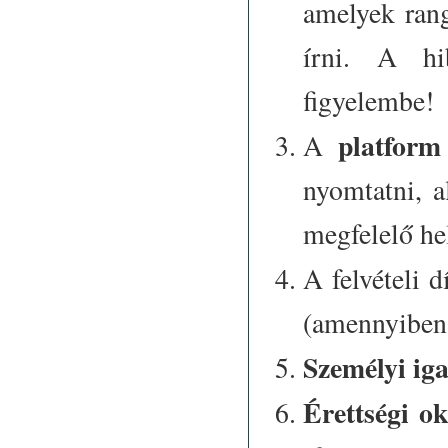
amelyek rang
írni. A hi
figyelembe!
platform
A
nyomtatni, al
megfelelő hel
A felvételi 
(amennyiben 
Személyi ig
Érettségi ok