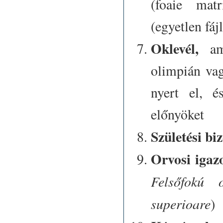
(foaie mat
(egyetlen fáj
Oklevél,
ame
olimpián vag
nyert el, é
előnyöket
Születési bi
Orvosi igaz
Felsőfokú 
superioare
)