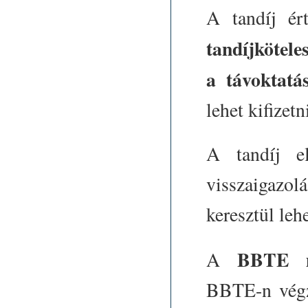
A tandíj ér
tandíjkötele
a távoktatá
lehet kifizetn
A tandíj el
visszaigazolá
keresztül lehe
BBTE m
A
BBTE-n végz