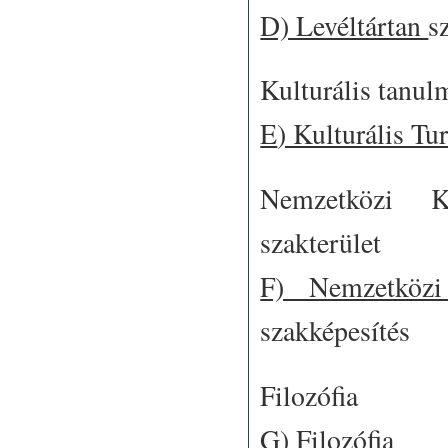
D) Levéltártan
s
Kulturális tanul
E
) Kulturális T
Nemzetközi K
szakterület
F) Nemzetközi
szakképesítés
Filozófia
G)
Filozófia