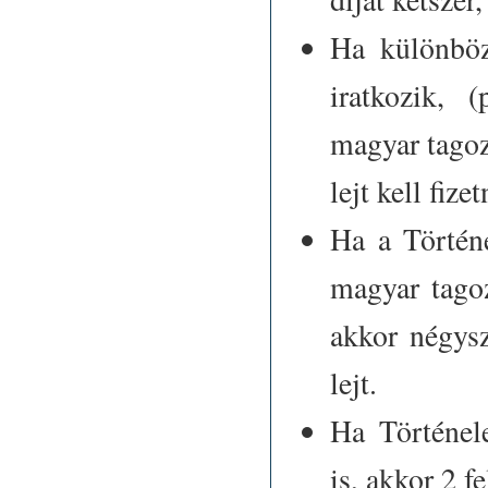
Ha különböz
iratkozik, 
magyar tagoza
lejt kell fizet
Ha a Történ
magyar tagoz
akkor négysze
lejt.
Ha Történele
is, akkor 2 fe