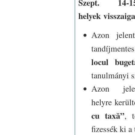
Szept. 14-
helyek visszaig
Azon jelent
tandíjmentes
locul buget
tanulmányi s
Azon jelen
helyre került
cu taxă”
, 
fizessék ki a 