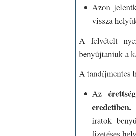
Azon jelent
vissza helyü
A felvételt nye
benyújtaniuk a k
A
tandíjmentes h
érettsé
Az
eredetiben.
A
iratok benyú
fizetéses hel