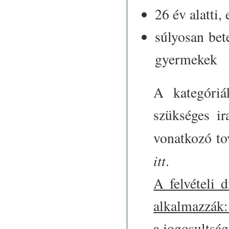
26 év alatti
súlyosan bet
gyermekek
A kategóriá
szükséges ir
vonatkozó to
itt
.
A felvételi d
alkalmazzák:
a jogosultság