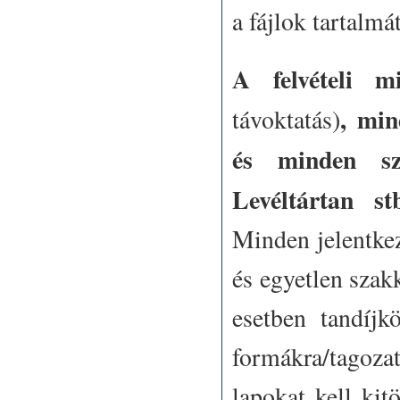
a fájlok tartalmát
A felvételi m
, mi
távoktatás)
és minden sza
Levéltártan s
Minden jelentkez
és egyetlen szakk
esetben tandíjk
formákra/tagoza
lapokat kell kitö