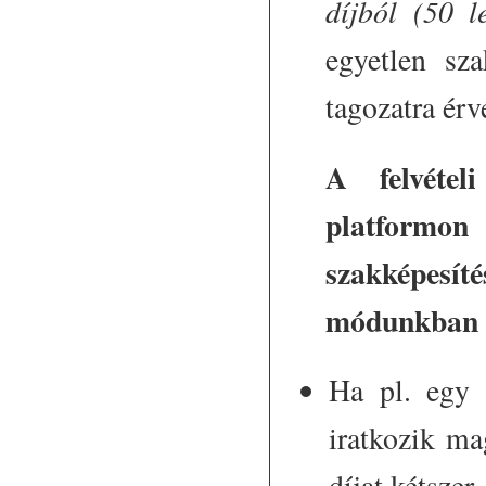
díjból (50 le
egyetlen sz
tagozatra érv
A felvételi
platfor
szakképesít
módunkban v
Ha pl. egy 
iratkozik ma
díjat kétszer,