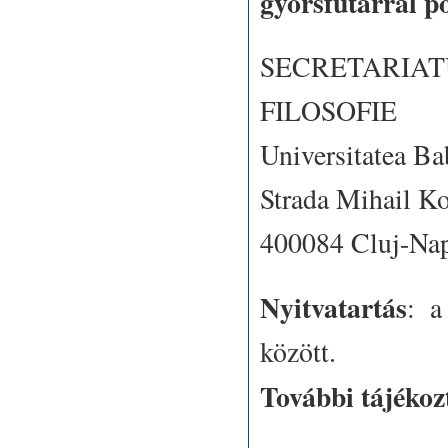
gyorsfutárral p
SECRETARIA
FILOSOFIE
Universitatea Ba
Strada Mihail Ko
400084 Cluj-Nap
Nyitvatartás
: a
között.
További tájékoz