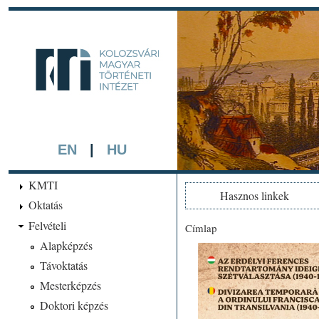
Ugrá
tarta
kmti.hiphi.ub
A háttérben részlet a "Kol
készített színezett litográf
EN
|
HU
KMTI
Hasznos linkek
Oktatás
Felvételi
Címlap
Jelenlegi hely
Alapképzés
Távoktatás
Mesterképzés
Doktori képzés