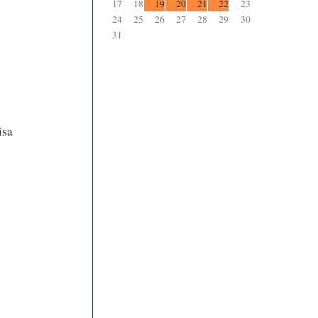
17
18
19
20
21
22
23
24
25
26
27
28
29
30
31
isa