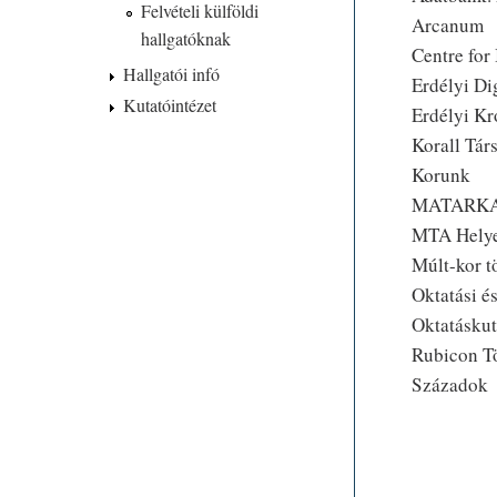
Felvételi külföldi
Arcanum
hallgatóknak
Centre for
Hallgatói infó
Erdélyi Dig
Kutatóintézet
Erdélyi Kr
Korall Tár
Korunk
MATARKA -
MTA Helyes
Múlt-kor t
Oktatási é
Oktatáskut
Rubicon T
Századok