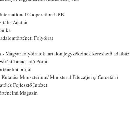
 International Cooperation UBB
itális Adattár
ónika
sadalomtörténeti Folyóirat
 Magyar folyóiratok tartalomjegyzékeinek kereshető adatbáz
írási Tanácsadó Portál
örténelmi portál
s Kutatási Minisztérium/ Ministerul Educaţiei şi Cercetării
ató és Fejlesztő Intézet
örténelmi Magazin