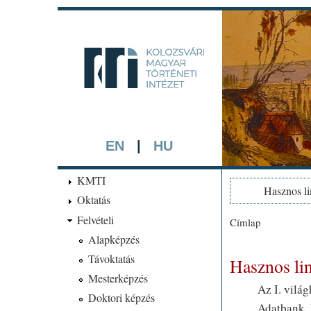
kmti.hip
A háttérben rész
EN
|
HU
KMTI
Hasznos l
Oktatás
Felvételi
Címlap
Jelenlegi hel
Alapképzés
Távoktatás
Hasznos li
Mesterképzés
Az I. vilá
Doktori képzés
Adatbank. 