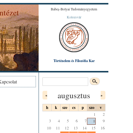
Babeș-Bolyai Tudományegyetem
ntézet
Kolozsvár
Károly által készített színezett litográfiából.
Történelem és Filozófia Kar
Keresés
Kapcsolat
Keresés űrlap
augusztus
«
»
h
k
sze
cs
p
szo
v
1
2
3
4
5
6
7
9
8
10
11
12
13
14
15
16