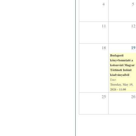
4
5
11
12
19
18
Budapesti
könyvbemutató a
kolozsvári Magyar
Történeti Intézet
kiadványaiból
Date:
Tuesday, May 19,
2026 - 11:00
25
26