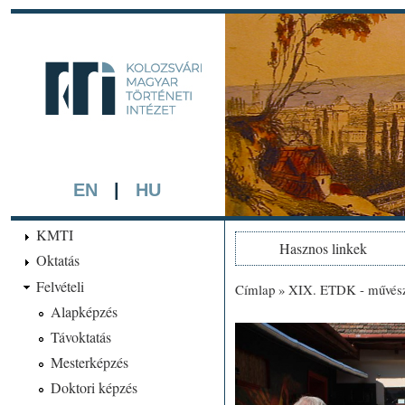
Ugrá
tarta
kmti.hiphi.ub
A háttérben részlet a "Kol
készített színezett litográf
EN
|
HU
KMTI
Hasznos linkek
Oktatás
Felvételi
Címlap
»
XIX. ETDK - művésze
Jelenlegi hely
Alapképzés
Távoktatás
Mesterképzés
Doktori képzés