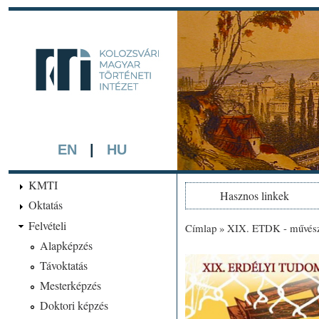
Ugrá
tarta
kmti.hiphi.ub
A háttérben részlet a "Kol
készített színezett litográf
EN
|
HU
KMTI
Hasznos linkek
Oktatás
Felvételi
Címlap
»
XIX. ETDK - művésze
Jelenlegi hely
Alapképzés
Távoktatás
Mesterképzés
Doktori képzés