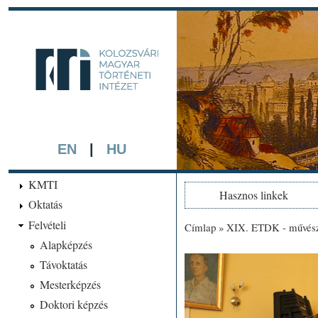
Ugrá
tarta
kmti.hiphi.ub
A háttérben részlet a "Kol
készített színezett litográf
EN
|
HU
KMTI
Hasznos linkek
Oktatás
Felvételi
Címlap
»
XIX. ETDK - művésze
Jelenlegi hely
Alapképzés
Távoktatás
Mesterképzés
Doktori képzés