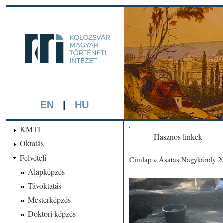
Ugrá
tarta
kmti.hiphi.ub
A háttérben részlet a "Kol
készített színezett litográf
EN
|
HU
KMTI
Hasznos linkek
Oktatás
Felvételi
Címlap
»
Ásatas Nagykároly 2
Jelenlegi hely
Alapképzés
Távoktatás
Mesterképzés
Doktori képzés