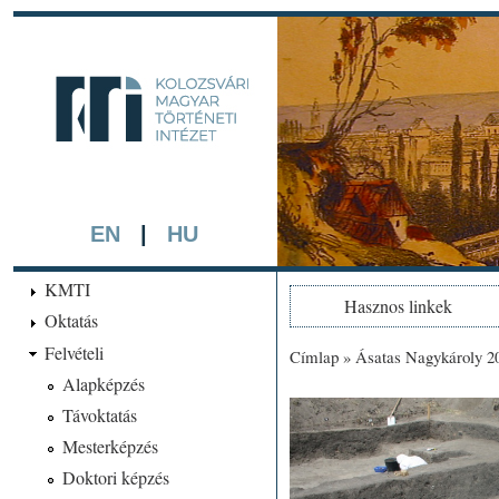
Ugrá
tarta
kmti.hiphi.ub
A háttérben részlet a "Kol
készített színezett litográf
EN
|
HU
KMTI
Hasznos linkek
Oktatás
Felvételi
Címlap
»
Ásatas Nagykároly 2
Jelenlegi hely
Alapképzés
Távoktatás
Mesterképzés
Doktori képzés