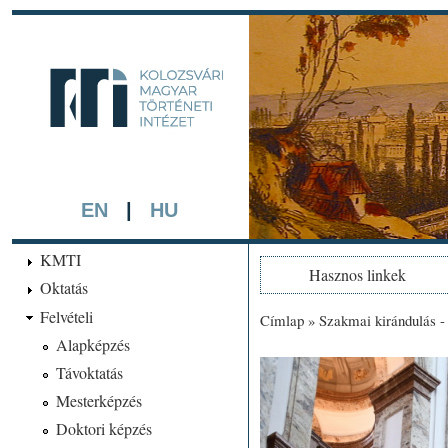
Ugrá
tarta
kmti.hiphi.ub
A háttérben részlet a "Kol
készített színezett litográf
EN
|
HU
KMTI
Hasznos linkek
Oktatás
Felvételi
Címlap
»
Szakmai kirándulás 
Jelenlegi hely
Alapképzés
Távoktatás
Mesterképzés
Doktori képzés