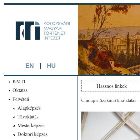
Ugrá
tarta
kmti.hiphi.ub
A háttérben részlet a "Kol
készített színezett litográf
EN
|
HU
KMTI
Hasznos linkek
Oktatás
Felvételi
Címlap
»
Szakmai kirándulás 
Jelenlegi hely
Alapképzés
Távoktatás
Mesterképzés
Doktori képzés