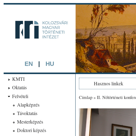
Ugrá
tarta
kmti.hiphi.ub
A háttérben részlet a "Kol
készített színezett litográf
EN
|
HU
KMTI
Hasznos linkek
Oktatás
Felvételi
Címlap
»
II. Nőtörténeti konfe
Jelenlegi hely
Alapképzés
Távoktatás
Mesterképzés
Doktori képzés