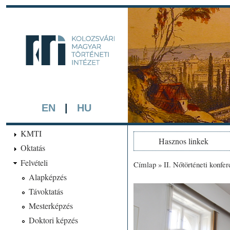
Ugrá
tarta
kmti.hiphi.ub
A háttérben részlet a "Kol
készített színezett litográf
EN
|
HU
KMTI
Hasznos linkek
Oktatás
Felvételi
Címlap
»
II. Nőtörténeti konfe
Jelenlegi hely
Alapképzés
Távoktatás
Mesterképzés
Doktori képzés