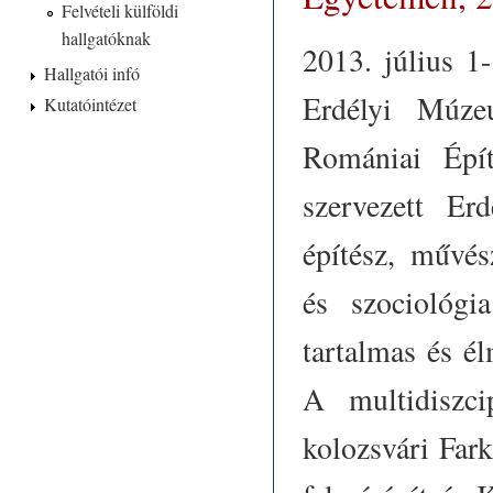
Felvételi külföldi
hallgatóknak
2013. július 1-
Hallgatói infó
Erdélyi Múze
Kutatóintézet
Romániai Épít
szervezett E
építész, művész
és szociológi
tartalmas és é
A multidiszci
kolozsvári Farka