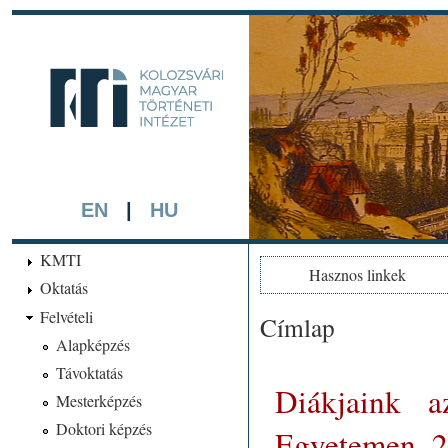
Ugrá
tarta
kmti.hiphi.ub
A háttérben részlet a "Kol
készített színezett litográf
EN
|
HU
KMTI
Hasznos linkek
Oktatás
Felvételi
Címlap
Jelenlegi hely
Alapképzés
Távoktatás
Diákjaink a
Mesterképzés
Doktori képzés
Egyetemen, 20