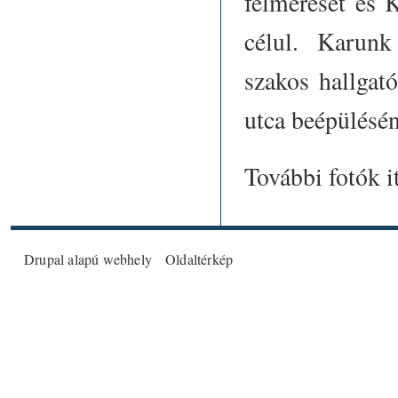
felmérését és 
célul. Karunk
szakos hallgat
utca beépülésé
További fotók
i
Drupal
alapú webhely
Oldaltérkép