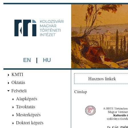
Ugrá
tarta
kmti.hiphi.ub
A háttérben részlet a "Kol
készített színezett litográf
EN
|
HU
KMTI
Hasznos linkek
Oktatás
Felvételi
Címlap
Jelenlegi hely
Alapképzés
Távoktatás
Mesterképzés
Doktori képzés