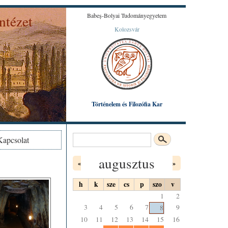
Babeș-Bolyai Tudományegyetem
ntézet
Kolozsvár
Károly által készített színezett litográfiából.
Történelem és Filozófia Kar
Keresés
Kapcsolat
Keresés űrlap
augusztus
«
»
h
k
sze
cs
p
szo
v
1
2
3
4
5
6
7
9
8
10
11
12
13
14
15
16