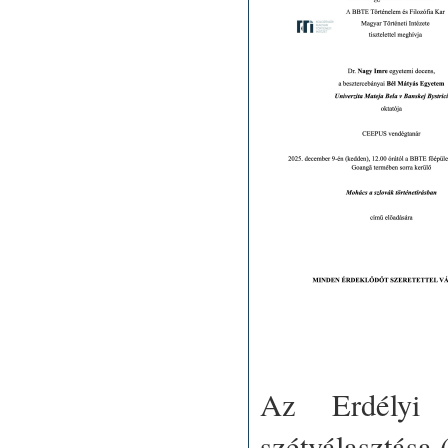
Az Erdélyi F
szétválasztása