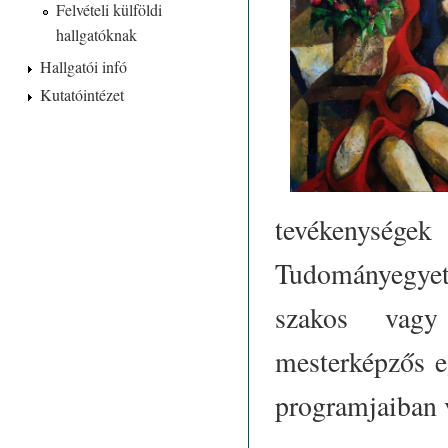
Felvételi külföldi
hallgatóknak
Hallgatói infó
Kutatóintézet
tevékenység
Tudományegyet
szakos vagy 
mesterképzős e
programjaiban v