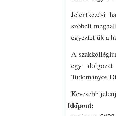
Jelentkezési h
szóbeli meghall
egyeztetjük a h
A szakkollégium
egy dolgozat
Tudományos Diá
Kevesebb jelen
Időpont: