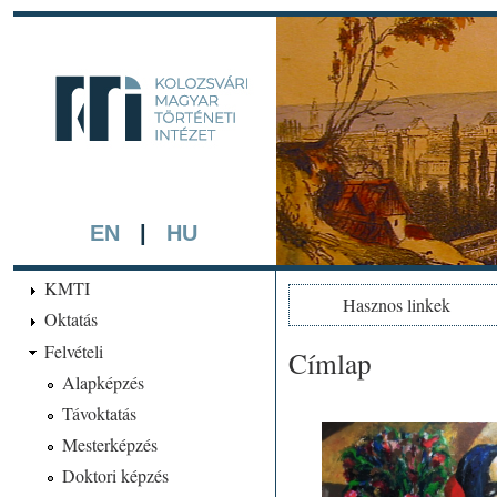
Ugrá
tarta
kmti.hiphi.ub
A háttérben részlet a "Kol
készített színezett litográf
EN
|
HU
KMTI
Hasznos linkek
Oktatás
Felvételi
Címlap
Jelenlegi hely
Alapképzés
Távoktatás
Mesterképzés
Doktori képzés