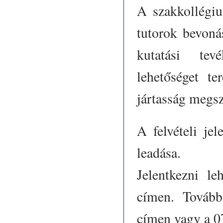
A szakkollégiu
tutorok bevoná
kutatási tev
lehetőséget te
jártasság megsz
A felvételi je
leadása.
Jelentkezni l
címen. Tovább
címen vagy a 0