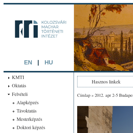
Ugrá
tarta
kmti.hiphi.ub
A háttérben részlet a "Kol
készített színezett litográf
EN
|
HU
KMTI
Hasznos linkek
Oktatás
Felvételi
Címlap
»
2012. apr 2-5 Budape
Jelenlegi hely
Alapképzés
Távoktatás
Mesterképzés
Doktori képzés