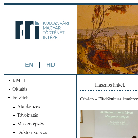
Ugrá
tarta
kmti.hiphi.ub
A háttérben részlet a "Kol
készített színezett litográf
EN
|
HU
KMTI
Hasznos linkek
Oktatás
Felvételi
Címlap
»
Fürdőkultúra konfere
Jelenlegi hely
Alapképzés
Távoktatás
Mesterképzés
Doktori képzés