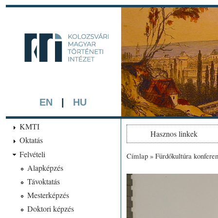
Ugrá
tarta
kmti.hiphi.ub
A háttérben részlet a "Kol
készített színezett litográf
EN
|
HU
KMTI
Hasznos linkek
Oktatás
Felvételi
Címlap
»
Fürdőkultúra konfere
Jelenlegi hely
Alapképzés
Távoktatás
Mesterképzés
Doktori képzés