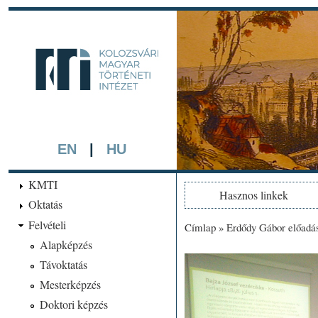
Ugrá
tarta
kmti.hiphi.ub
A háttérben részlet a "Kol
készített színezett litográf
EN
|
HU
KMTI
Hasznos linkek
Oktatás
Felvételi
Címlap
»
Erdődy Gábor előadá
Jelenlegi hely
Alapképzés
Távoktatás
Mesterképzés
Doktori képzés