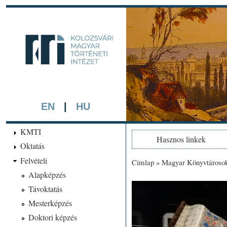
Ugrá
tarta
kmti.hiphi.ub
A háttérben részlet a "Kol
készített színezett litográf
EN
|
HU
KMTI
Hasznos linkek
Oktatás
Felvételi
Címlap
»
Magyar Könyvtárosok 
Jelenlegi hely
Alapképzés
Távoktatás
Mesterképzés
Doktori képzés