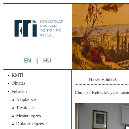
Ugrá
tarta
kmti.hiphi.ub
A háttérben részlet a "Kol
készített színezett litográf
EN
|
HU
KMTI
Hasznos linkek
Oktatás
Felvételi
Címlap
»
Kettős könyvbemutató
Jelenlegi hely
Alapképzés
Távoktatás
Mesterképzés
Doktori képzés