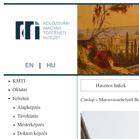
Ugrá
tarta
kmti.hiphi.ub
A háttérben részlet a "Kol
készített színezett litográf
EN
|
HU
KMTI
Hasznos linkek
Oktatás
Felvételi
Címlap
»
Marosvásárhelytől Be
Jelenlegi hely
Alapképzés
Távoktatás
Mesterképzés
Doktori képzés