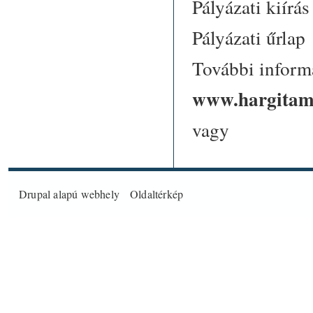
Pályázati kiírás
Pályázati űrlap
További informá
www.hargitame
va
Drupal
alapú webhely
Oldaltérkép