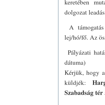
keretében mut
dolgozat leadás
A támogatás 
lej/hó/fő. Az ö
Pályázati hat
dátuma)
Kérjük, hogy a
Hargi
küldjék:
Szabadság tér 