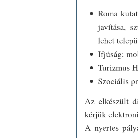
Roma kutatá
javítása, s
lehet telepü
Ifjúság: mo
Turizmus H
Szociális 
Az elkészült 
kérjük elektron
A nyertes pály