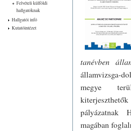
Felvételi külföldi
hallgatóknak
Hallgatói infó
Kutatóintézet
tanévben álla
államvizsga-do
megye terül
kiterjeszthet
pályázatnak 
magában foglal