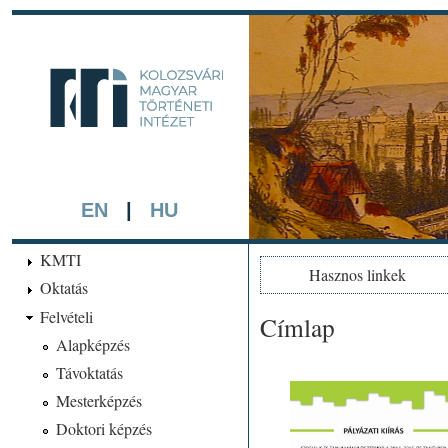
Ugrá
tarta
kmti.hiphi.ub
A háttérben részlet a "Kol
készített színezett litográf
EN
|
HU
KMTI
Hasznos linkek
Oktatás
Felvételi
Címlap
Jelenlegi hely
Alapképzés
Távoktatás
Mesterképzés
Doktori képzés