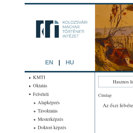
kmti.hip
A háttérben rész
EN
|
HU
KMTI
Hasznos l
Oktatás
Felvételi
Címlap
Jelenlegi hel
Alapképzés
Az őszi felvét
Távoktatás
Mesterképzés
Doktori képzés