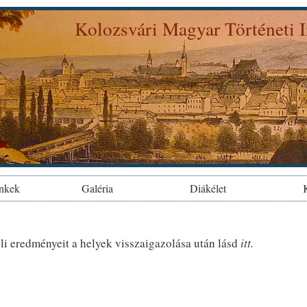
Ugrás a
Kolozsvári Magyar Történeti I
tartalomra
hi.ubbcluj.ro
let a "Kolozsvár (a Fellegvárból)". című, 1843-ban Szatmáry Pap 
inkek
Galéria
Diákélet
y
eli eredményeit a helyek visszaigazolása után lásd
itt.