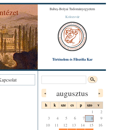
Babeș-Bolyai Tudományegyetem
ntézet
Kolozsvár
Károly által készített színezett litográfiából.
Történelem és Filozófia Kar
Keresés
Kapcsolat
Keresés űrlap
augusztus
«
»
h
k
sze
cs
p
szo
v
1
2
3
4
5
6
7
9
8
10
11
12
13
14
15
16