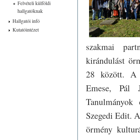
Felvételi külföldi
hallgatóknak
Hallgatói infó
Kutatóintézet
szakmai partn
kirándulást ör
28 között. A 
Emese, Pál J
Tanulmányok 
Szegedi Edit. 
örmény kulturá