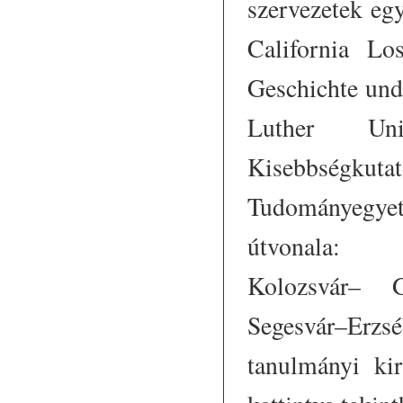
szervezetek eg
California Lo
Geschichte und
Luther Univ
Kisebbségkut
Tudományegye
útvonala: B
Kolozsvár– Gy
Segesvár–Erzs
tanulmányi kir