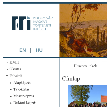
Ugrá
tarta
kmti.hiphi.ub
A háttérben részlet a "Kol
készített színezett litográf
EN
|
HU
KMTI
Hasznos linkek
Oktatás
Felvételi
Címlap
Jelenlegi hely
Alapképzés
Távoktatás
Mesterképzés
Doktori képzés