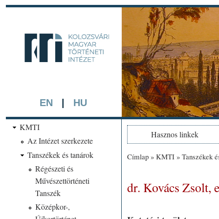
Ugrá
tarta
kmti.hiphi.ub
A háttérben részlet a "Kol
készített színezett litográf
EN
|
HU
KMTI
Hasznos linkek
Az Intézet szerkezete
Tanszékek és tanárok
Címlap
»
KMTI
»
Tanszékek é
Jelenlegi hely
Régészeti és
Művészettörténeti
dr. Kovács Zsolt,
Tanszék
Középkor-,
Újkortörténet,