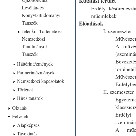
Kutatási terület
Levéltár- és
Erdély későreneszá
Könyvtártudományi
műemlékek
Tanszék
Előadások
I. szemeszter
Jelenkor Története és
Művészet
Nemzetközi
A művész
Tanulmányok
(szeminá
Tanszék
Beveze
Háttérintézmények
történeté
Partnerintézmények
Művészet
Nemzetközi kapcsolatok
Erdélybe
Történet
II. szemeszter
Híres tanárok
Egyeteme
klasszic
Oktatás
Erdély
Felvételi
szeminár
Alapképzés
A műem
Távoktatás