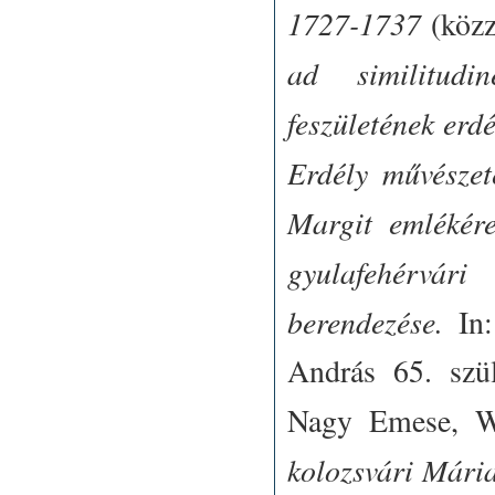
1727-1737
(közz
ad similitudi
feszületének erd
Erdély művésze
Margit emlékére
gyulafehérvári
berendezése.
In:
András 65. szül
Nagy Emese, We
kolozsvári Mária