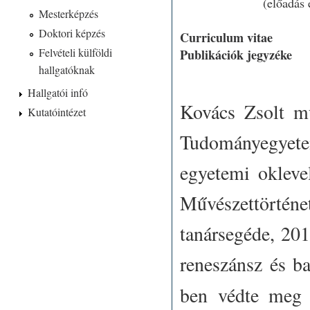
(előadás
Mesterképzés
Doktori képzés
Curriculum vitae
Felvételi külföldi
Publikációk jegyzéke
hallgatóknak
Hallgatói infó
Kovács Zsolt mű
Kutatóintézet
Tudományegyete
egyetemi okleve
Művészettörté
tanársegéde, 201
reneszánsz és b
ben védte me