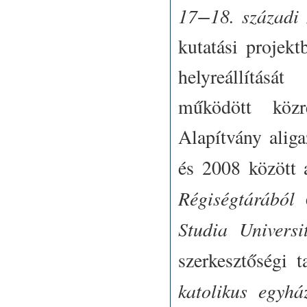
17−18. századi 
kutatási projek
helyreállításá
működött köz
Alapítvány aliga
és 2008 között
Régiségtárából
é
Studia Universi
szerkesztőségi 
katolikus egyhá