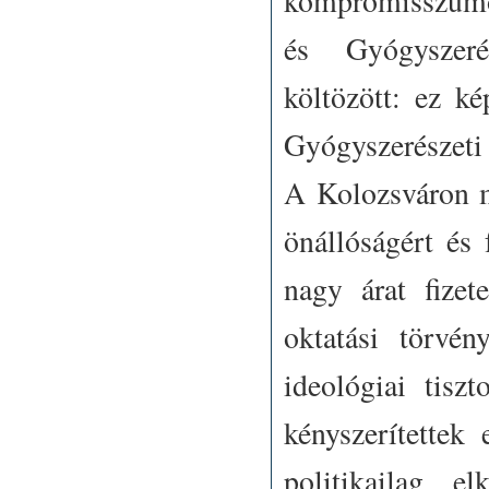
kompromisszumo
és Gyógyszeré
költözött: ez k
Gyógyszerészeti 
A Kolozsváron m
önállóságért és
nagy árat fizet
oktatási törvé
ideológiai tisz
kényszerítettek
politikailag el