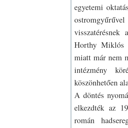
egyetemi oktatás
ostromgyűrűvel
visszatérésnek 
Horthy Miklós n
miatt már nem me
intézmény kör
köszönhetően ala
A döntés nyomá
elkezdték az 1
román hadsereg