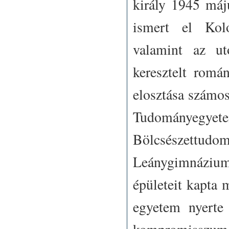
király 1945 máj
ismert el Kol
valamint az ut
keresztelt romá
elosztása számos
Tudományegy
Bölcsészettudomá
Leánygimnázium 
épületeit kapta 
egyetem nyerte 