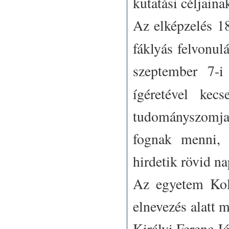
kutatási céljaina
Az elképzelés 1
fáklyás felvonul
szeptember 7-i
ígéretével kec
tudományszomjas
fognak menni, s
hirdetik rövid n
Az egyetem Kol
elnevezés alatt
Királyi Ferenc J