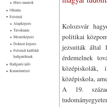
Híres tanárok
Oktatás
Felvételi
Alapképzés
Kolozsvár hagy
Távoktatás
politikai közpo
Mesterképzés
Doktori képzés
jezsuiták által
Felvételi külföldi
érdemelnek tová
hallgatóknak
Hallgatói infó
középiskolák, 
Kutatóintézet
középiskola, ame
A 19. század
tudományegyetem