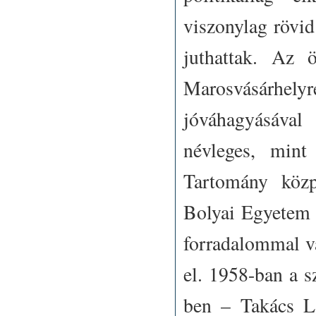
viszonylag rövid 
juthattak. Az 
Marosvásárhel
jóváhagyásával
névleges, min
Tartomány közp
Bolyai Egyetem 
forradalommal v
el. 1958-ban a 
ben – Takács La