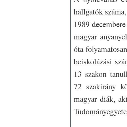
hallgatók száma,
1989 decembere a
magyar anyanyel
óta folyamatosan
beiskolázási sz
13 szakon tanul
72 szakirány kö
magyar diák, ak
Tudományegyet