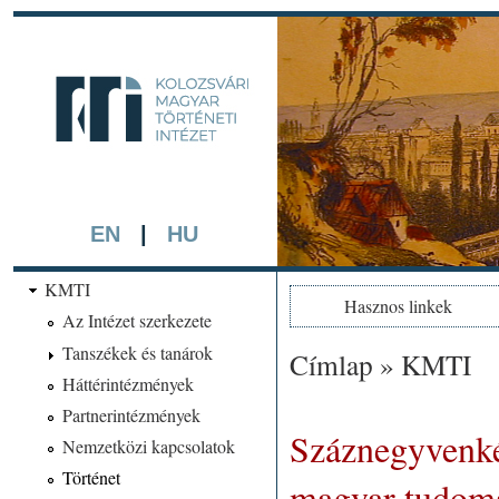
Ugrá
tarta
kmti.hiphi.ub
A háttérben részlet a "Kol
készített színezett litográf
EN
|
HU
KMTI
Hasznos linkek
Az Intézet szerkezete
Tanszékek és tanárok
Címlap
»
KMTI
Jelenlegi hely
Háttérintézmények
Partnerintézmények
Száznegyvenkét
Nemzetközi kapcsolatok
Történet
magyar tudom