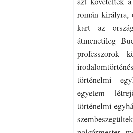
azt követelték 
román királyra, e
kart az orszá
átmenetileg Bu
professzorok 
irodalomtörtén
történelmi egy
egyetem létrej
történelmi egyhá
szembeszegülte
polgármester m