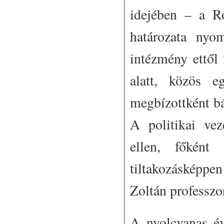
idejében – a R
határozata nyo
intézmény ettől
alatt, közös e
megbízottként bá
A politikai vez
ellen, főként
tiltakozásképpe
Zoltán professzo
A nyolcvanas év