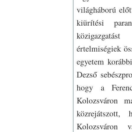
világháború elő
kiürítési pa
közigazgatást
értelmiségiek ös
egyetem korábbi
Dezső sebészprof
hogy a Ferenc
Kolozsváron ma
közrejátszott,
Kolozsváron v