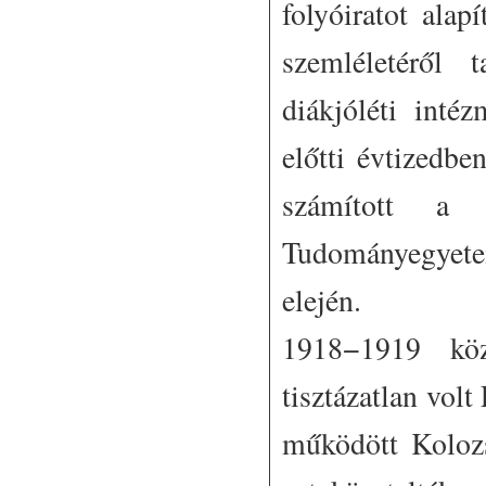
folyóiratot ala
szemléletéről
diákjóléti inté
előtti évtizedbe
számított a 
Tudományegyetem
elején.
1918−1919 köz
tisztázatlan vol
működött Koloz