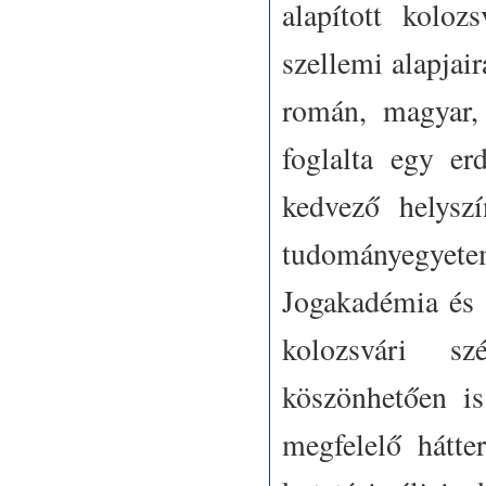
alapított koloz
szellemi alapjai
román, magyar,
foglalta egy er
kedvező helysz
tudományegye
Jogakadémia és 
kolozsvári sz
köszönhetően is
megfelelő hátte