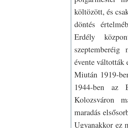
költözött, és csa
döntés értelmé
Erdély közpon
szeptemberéig 
évente váltották
Miután 1919-ben
1944-ben az E
Kolozsváron ma
maradás elsősorb
Ugyanakkor ez m