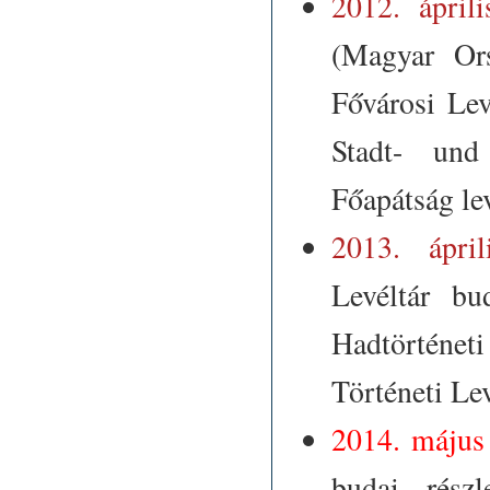
2012. ápril
(Magyar Ors
Fővárosi Lev
Stadt- und
Főapátság lev
2013. ápri
Levéltár bu
Hadtörténet
Történeti Lev
2014. május
budai részl