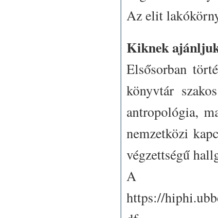
Az elit lakókörny
Kiknek ajánlju
Elsősorban törté
könyvtár szakos
antropológia, ma
nemzetközi kapcs
végzettségű hallg
A pro
https://hiphi.ub