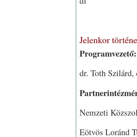
df
Jelenkor történ
Programvezető:
dr. Toth Szilárd
,
Partnerintézmé
Nemzeti Közszol
Eötvös Loránd 