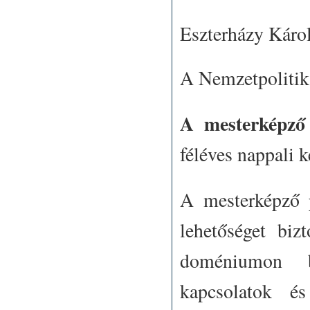
Eszterházy Káro
A Nemzetpolitika
A mesterképző
féléves nappali 
A mesterképző
lehetőséget biz
doméniumon be
kapcsolatok és