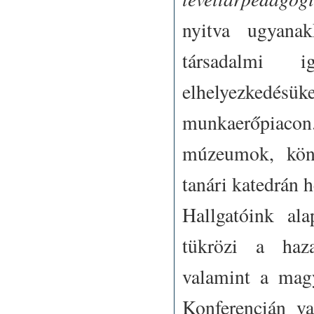
nyitva ugyanak
társadalmi 
elhelyezkedésük
munkaerőpiacon
múzeumok, köny
tanári katedrán h
Hallgatóink ala
tükrözi a haza
valamint a mag
Konferencián va