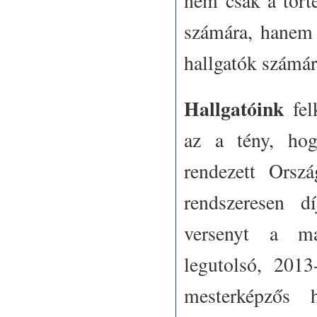
nem csak a tört
számára, hanem a
hallgatók számár
Hallgatóink
fe
az a tény, ho
rendezett Orsz
rendszeresen d
versenyt a ma
legutolsó, 201
mesterképzős 