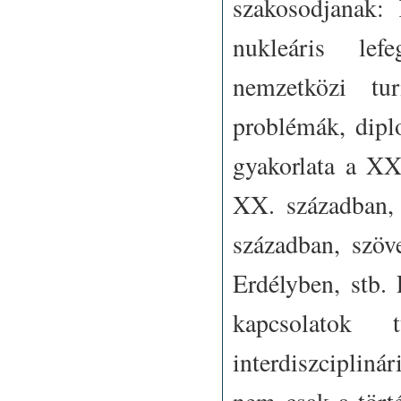
szakosodjanak: 
nukleáris lefe
nemzetközi tur
problémák, dipl
gyakorlata a XX
XX. században,
században, szö
Erdélyben, stb.
kapcsolatok
interdiszciplin