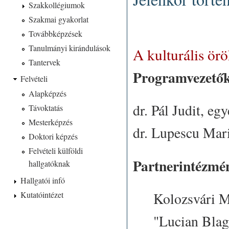
Szakkollégiumok
Szakmai gyakorlat
Továbbképzések
Tanulmányi kirándulások
A kulturális örö
Tantervek
Programvezetők
Felvételi
Alapképzés
dr. Pál Judit
, egy
Távoktatás
Mesterképzés
dr. Lupescu Mar
Doktori képzés
Felvételi külföldi
Partnerintézmé
hallgatóknak
Hallgatói infó
Kolozsvári M
Kutatóintézet
"Lucian Blag