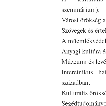
szeminárium);
Városi örökség a
Szövegek és érte
A műemlékvédel
Anyagi kultúra é
Múzeumi és levél
Interetnikus h
században;
Kulturális öröks
Segédtudományok