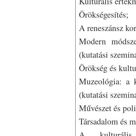
Kulturális érték
Örökségesítés;
A reneszánsz kor
Modern módszer
(kutatási szemin
Örökség és kultu
Muzeológia: a k
(kutatási szemin
Művészet és poli
Társadalom és mi
A kulturális