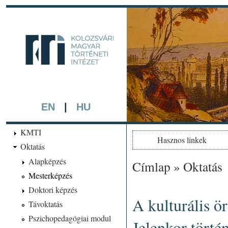
Ugrá
tarta
kmti.hiphi.ub
A háttérben részlet a "Kol
készített színezett litográf
EN
|
HU
KMTI
Hasznos linkek
Oktatás
Alapképzés
Címlap
»
Oktatás
Jelenlegi hely
Mesterképzés
Doktori képzés
A kulturális ö
Távoktatás
Pszichopedagógiai modul
Jelenkor törté