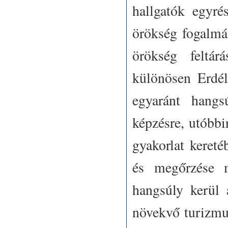
hallgatók egyré
örökség fogalmáv
örökség feltár
különösen Erdél
egyaránt hangs
képzésre, utóbbi
gyakorlat kereté
és megőrzése m
hangsúly kerül 
növekvő turizmus