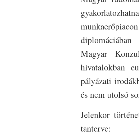
gyakorlatozh
munkaerőpiacon 
diplomáciában 
Magyar Konzulá
hivatalokban eu
pályázati irodák
és nem utolsó so
Jelenkor történ
tanterve: