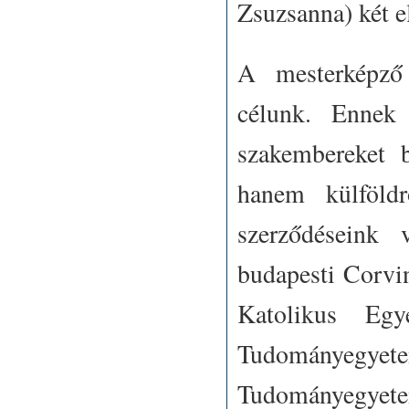
Zsuzsanna) két el
A mesterképző
célunk. Ennek 
szakembereket b
hanem külföldr
szerződéseink 
budapesti Corvi
Katolikus Eg
Tudományeg
Tudományegyet