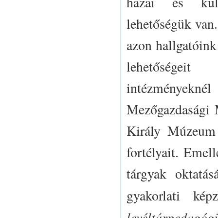
hazai és külf
lehetőségük van
azon hallgatóin
lehetőségeit
intézményekn
Mezőgazdasági 
Király Múzeum -
fortélyait. Emel
tárgyak oktatás
gyakorlati ké
levéltárpedagóg