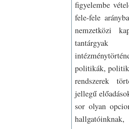
figyelembe vétel
fele-fele arányb
nemzetközi kap
tantárgyak f
intézménytörté
politikák, politi
rendszerek tört
jellegű előadáso
sor olyan opcion
hallgatóinknak