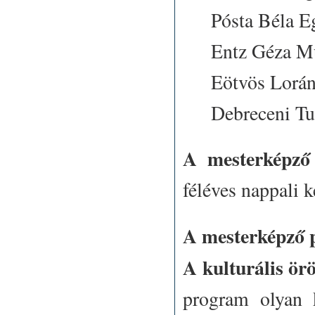
Pósta Béla E
Entz Géza Mű
Eötvös Lorán
Debreceni T
A mesterképző
féléves nappali 
A mesterképző p
A kulturális ör
program olyan 