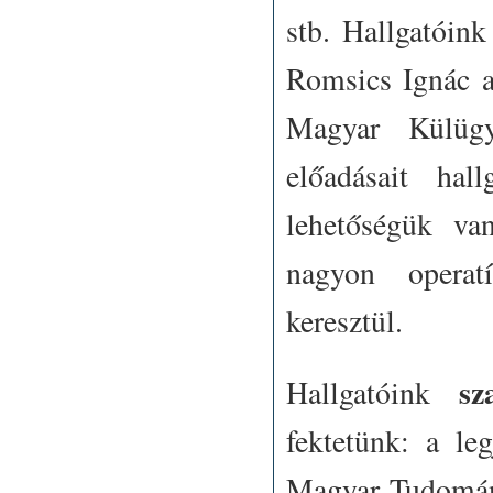
stb. Hallgatóink
Romsics Ignác a
Magyar Külügyi
előadásait hal
lehetőségük van
nagyon oper
keresztül.
sz
Hallgatóink
fektetünk: a le
Magyar Tudomán