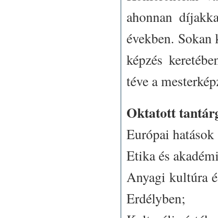
ahonnan díjakka
években. Sokan k
képzés keretébe
téve a mesterképz
Oktatott tantár
Európai hatások 
Etika és akadémi
Anyagi kultúra é
Erdélyben;