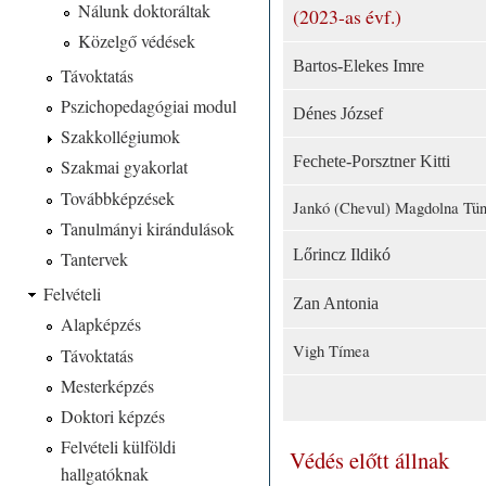
Nálunk doktoráltak
(2023-as évf.)
Közelgő védések
Bartos-Elekes Imre
Távoktatás
Pszichopedagógiai modul
Dénes József
Szakkollégiumok
Fechete-Porsztner Kitti
Szakmai gyakorlat
Továbbképzések
Jankó (Chevul) Magdolna Tü
Tanulmányi kirándulások
Lőrincz Ildikó
Tantervek
Felvételi
Zan Antonia
Alapképzés
Vigh Tímea
Távoktatás
Mesterképzés
Doktori képzés
Felvételi külföldi
Védés előtt állnak
hallgatóknak