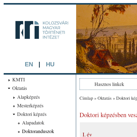
Ugrá
tarta
kmti.hiphi.ub
A háttérben részlet a "Kol
készített színezett litográf
EN
|
HU
KMTI
Hasznos linkek
Oktatás
Alapképzés
Címlap
»
Oktatás
»
Doktori ké
Jelenlegi hely
Mesterképzés
Doktori képzésben ves
Doktori képzés
Alapadatok
Doktoranduszok
I. év