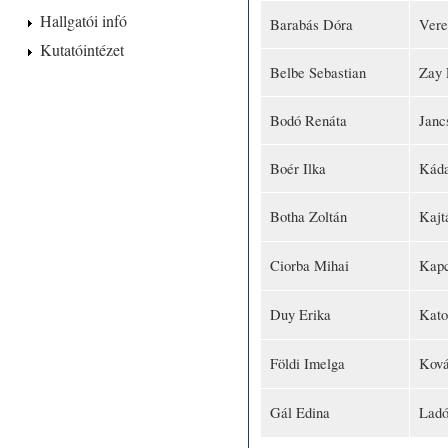
Hallgatói infó
Barabás Dóra
Vere
Kutatóintézet
Belbe Sebastian
Zay 
Bodó Renáta
Janc
Boér Ilka
Káda
Botha Zoltán
Kajt
Ciorba Mihai
Kapc
Duy Erika
Kato
Földi Imelga
Ková
Gál Edina
Ladó